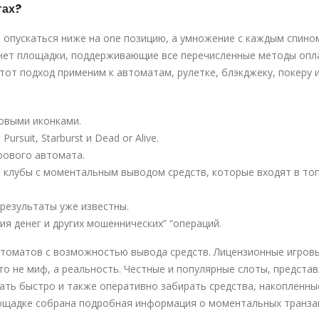
тах?
т опускаться ниже на one позицию, а умножение с каждым спино
рнет площадки, поддерживающие все перечисленные методы опл
от подход применим к автоматам, рулетке, блэкджеку, покеру 
овыми иконками.
rsuit, Starburst и Dead or Alive.
рового автомата.
 клубы с моментальным выводом средств, которые входят в топ
 результаты уже известны.
 денег и других мошеннических” “операций.
втоматов с возможностью вывода средств. Лицензионные игров
то не миф, а реальность. Честные и популярные слоты, предста
ать быстро и также оперативно забирать средства, накопленны
ощадке собрана подробная информация о моментальных транза