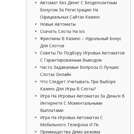
Автомат Без Денег С Бездепозитным
Бонусом За Регистрацию На
Официальных Сайтах Казино
Новые Автоматы
Скачать Слоты На Ios
Фриспины В Казино – Идеальный Бонус
Для Слотов
Советы По Подбору Игровых Автоматов
С Гарантированным Выводом
Часто Задаваемые Вопросы О Лучших
Слотах Онлайн
Что Следует Учитывать При Выборе
Казино Для Игры В Слоты?
Игра На Игровых Автоматах За Деньги В
Интернете С Моментальными
Выплатами
Игра На Игровых Автоматах С
Мобильного Телефона И Пк
Преимущества Демо-режима