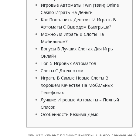
Игровые Автоматы 1win (1вин) Online
Casino Играть На Деньги
Как Пополнить Депозит И Играть В
Автоматы С Выводом Выигрыша?
Можно Ли Играть В Слоты На
Мобильном?
Бонусы В Лучших Слотах Для Игры
Онлайн
Топ-5 Игровых Автоматов
Слоты С Джекпотом
Играть В Самые Новые Слоты В
Хорошем Качестве На Мобильных
Телефонах
Лучшие Игровые Автоматы – Полный
Список
Особенности Режима Демо
Или что клиент получит выигрыш, а его данные не