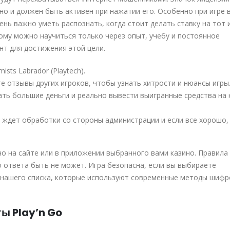
но и должен быть активен при нажатии его. Особенно при игре 
нь важно уметь распознать, когда стоит делать ставку на тот 
этому можно научиться только через опыт, учебу и постоянное
т для достижения этой цели.
sts Labrador (Playtech).
е отзывы других игроков, чтобы узнать хитрости и нюансы игры
ать большие деньги и реально вывести выигранные средства на 
 ждет обработки со стороны администрации и если все хорошо, 
о на сайте или в приложении выбранного вами казино. Правила 
 ответа быть не может. Игра безопасна, если вы выбираете
з нашего списка, которые используют современные методы шиф
ы Play’n Go