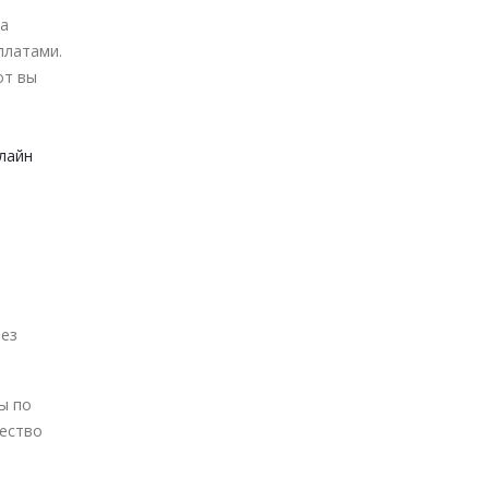
на
платами.
от вы
лайн
рез
ы по
чество