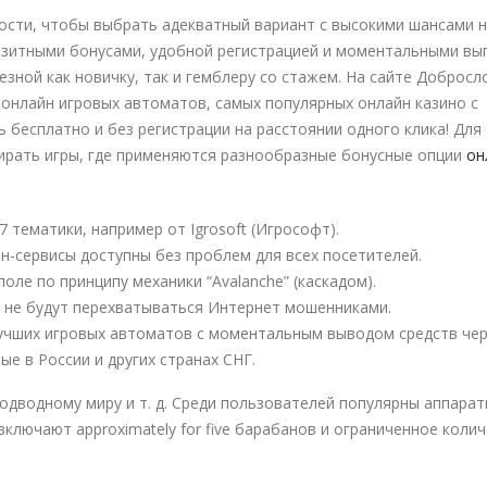
ости, чтобы выбрать адекватный вариант с высокими шансами 
озитными бонусами, удобной регистрацией и моментальными вы
зной как новичку, так и гемблеру со стажем. На сайте Добросл
онлайн игровых автоматов, самых популярных онлайн казино с
бесплатно и без регистрации на расстоянии одного клика! Для
ирать игры, где применяются разнообразные бонусные опции
он
7 тематики, например от Igrosoft (Игрософт).
-сервисы доступны без проблем для всех посетителей.
поле по принципу механики “Avalanche” (каскадом).
е не будут перехватываться Интернет мошенниками.
учших игровых автоматов с моментальным выводом средств че
е в России и других странах СНГ.
одводному миру и т. д. Среди пользователей популярны аппарат
ключают approximately for five барабанов и ограниченное коли