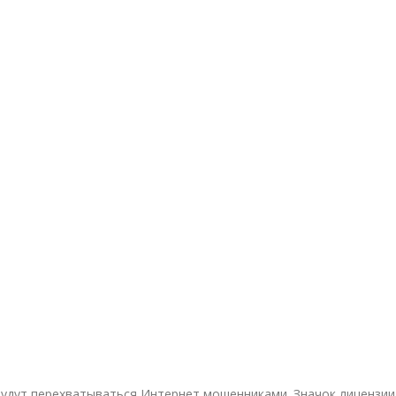
 будут перехватываться Интернет мошенниками. Значок лицензии