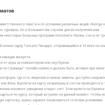
оматов
иветственного пакета и по условиям различных акций. Иногда 
но турнирах. Но в большинстве случаев для их получения вам
ям некоторых бонусных программ пополнять баланс счета не тр
й конкистадор Гонсало Писарро, отправившийся в 16 веке на по
ктивации аккаунта.
ся от игры за компьютером или ноутбуком.
сти страницы” “онлайн казино и должен быть активен при нажат
латформ, где есть лицензия и низкие лимиты, доступно направл
 или Виза. Выплаты на карту за выигрыш в слотах проводятся в 
жении игрового заведения открыт счёт. Если валюта на балансе
водиться по курсу, который актуален на данный момент. Чтобы 
ую карточку, нужно заранее ознакомиться со всеми условиями