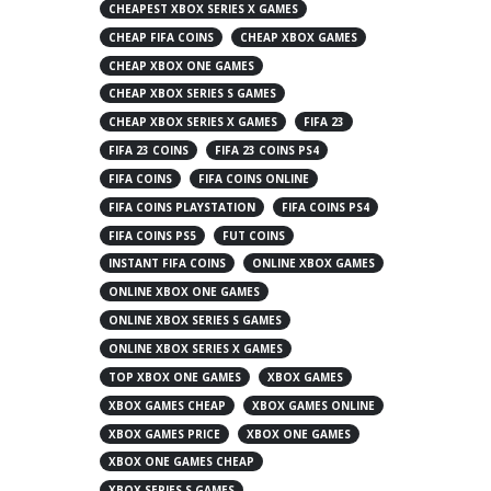
CHEAPEST XBOX SERIES X GAMES
CHEAP FIFA COINS
CHEAP XBOX GAMES
CHEAP XBOX ONE GAMES
CHEAP XBOX SERIES S GAMES
CHEAP XBOX SERIES X GAMES
FIFA 23
FIFA 23 COINS
FIFA 23 COINS PS4
FIFA COINS
FIFA COINS ONLINE
FIFA COINS PLAYSTATION
FIFA COINS PS4
FIFA COINS PS5
FUT COINS
INSTANT FIFA COINS
ONLINE XBOX GAMES
ONLINE XBOX ONE GAMES
ONLINE XBOX SERIES S GAMES
ONLINE XBOX SERIES X GAMES
TOP XBOX ONE GAMES
XBOX GAMES
XBOX GAMES CHEAP
XBOX GAMES ONLINE
XBOX GAMES PRICE
XBOX ONE GAMES
XBOX ONE GAMES CHEAP
XBOX SERIES S GAMES