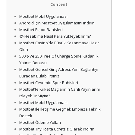
Content
Mostbet Mobil Uygulaması
Android Için Mostbet Uygulamasını Indirin
Mostbet Espor Bahisleri
💳 Hesabıma Nasıl Para Yükleyebilirim?
Mostbet Casino’da Büyük Kazanmaya Hazır
Olun
500 ₺ Ve 250 Free Of Charge Spine Kadar Ilk
Yatırım Bonusu
Mostbet Güncel Giriş Adresi: Yeni Bağlantıyı
Buradan Bulabilirsiniz
Mostbet Çevrimiçi Spor Bahisleri
Mostbet’te Kriket Maçlarının Canlı Yayınlarını
Izleyebilir Miyim?
Mostbet Mobil Uygulaması
Mostbet Ile Iletişime Geçmek Empieza Teknik
Destek
Mostbet Ödeme Yolları
Mostbet Tr’yi Ios’ta Ücretsiz Olarak Indirin