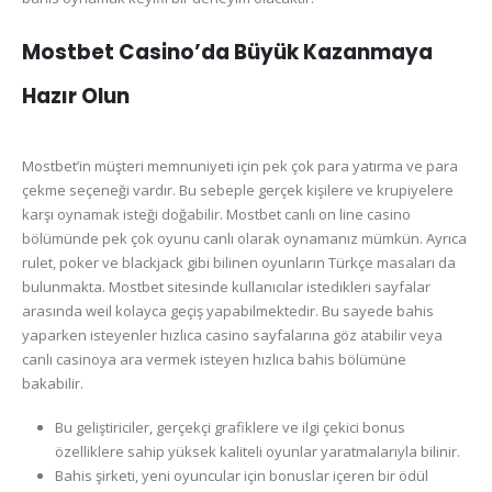
Mostbet Casino’da Büyük Kazanmaya
Hazır Olun
Mostbet’in müşteri memnuniyeti için pek çok para yatırma ve para
çekme seçeneği vardır. Bu sebeple gerçek kişilere ve krupiyelere
karşı oynamak isteği doğabilir. Mostbet canlı on line casino
bölümünde pek çok oyunu canlı olarak oynamanız mümkün. Ayrıca
rulet, poker ve blackjack gibi bilinen oyunların Türkçe masaları da
bulunmakta. Mostbet sitesinde kullanıcılar istedikleri sayfalar
arasında weil kolayca geçiş yapabilmektedir. Bu sayede bahis
yaparken isteyenler hızlıca casino sayfalarına göz atabilir veya
canlı casinoya ara vermek isteyen hızlıca bahis bölümüne
bakabilir.
Bu geliştiriciler, gerçekçi grafiklere ve ilgi çekici bonus
özelliklere sahip yüksek kaliteli oyunlar yaratmalarıyla bilinir.
Bahis şirketi, yeni oyuncular için bonuslar içeren bir ödül