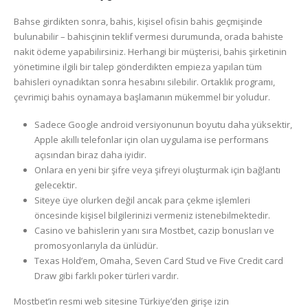
Bahse girdikten sonra, bahis, kişisel ofisin bahis geçmişinde
bulunabilir – bahisçinin teklif vermesi durumunda, orada bahiste
nakit ödeme yapabilirsiniz. Herhangi bir müşterisi, bahis şirketinin
yönetimine ilgili bir talep gönderdikten empieza yapılan tüm
bahisleri oynadıktan sonra hesabını silebilir. Ortaklık programı,
çevrimiçi bahis oynamaya başlamanın mükemmel bir yoludur.
Sadece Google android versiyonunun boyutu daha yüksektir,
Apple akıllı telefonlar için olan uygulama ise performans
açısından biraz daha iyidir.
Onlara en yeni bir şifre veya şifreyi oluşturmak için bağlantı
gelecektir.
Siteye üye olurken değil ancak para çekme işlemleri
öncesinde kişisel bilgilerinizi vermeniz istenebilmektedir.
Casino ve bahislerin yanı sıra Mostbet, cazip bonusları ve
promosyonlarıyla da ünlüdür.
Texas Hold’em, Omaha, Seven Card Stud ve Five Credit card
Draw gibi farklı poker türleri vardır.
Mostbet’in resmi web sitesine Türkiye’den girişe izin