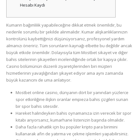
Hesabı Kaydı
Kumarın bağımlılık yapabileceğine dikkat etmek önemlidir, bu
nedenle sorumlu bir şekilde alınmalıdır. Kumar alışkanlıklarınızın
kontrolünü kaybettiğinizi düşünüyorsanız, profesyonel yardım
almanızı öneririz. Tüm sorunların kaynağı elbette bu değildir ancak
büyük etkide önemlidir. Dolayısıyla tüm Mostbet sikayet ve diğer
bahis sitelerinin şikayetleri incelendiğinde ortak bir kapıya çıkılır.
Casino bölümünün düzenli ziyaretçilerinden biri müşteri
hizmetlerinin yavaşlığından şikayet ediyor ama aynı zamanda
büyük kazancını de uma anlatıyor.
Mostbet online casino, dünyanın dört bir yanından yüzlerce
spor etkinliğine ilişkin oranlar empieza bahis çizgileri sunan
bir spor bahis sitesidir.
Hareket halindeyken bahis oynamanıza izin verecek bir spor
kitabı arıyorsanız, kumarhane listenizin başında olmalıdır.
Daha fazla rahatlık için bu popüler kripto para birimini
kullanarak afin de yatırma ve çekme işlemleri yapabilirsiniz.