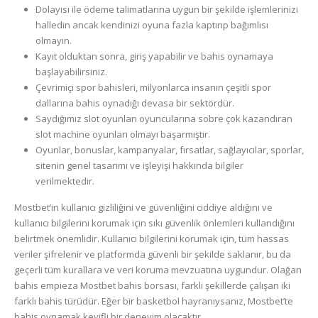
Dolayısı ile ödeme talimatlarına uygun bir şekilde işlemlerinizi
halledin ancak kendinizi oyuna fazla kaptırıp bağımlısı
olmayın.
Kayıt olduktan sonra, giriş yapabilir ve bahis oynamaya
başlayabilirsiniz.
Çevrimiçi spor bahisleri, milyonlarca insanın çeşitli spor
dallarına bahis oynadığı devasa bir sektördür.
Saydığımız slot oyunları oyuncularına sobre çok kazandıran
slot machine oyunları olmayı başarmıştır.
Oyunlar, bonuslar, kampanyalar, fırsatlar, sağlayıcılar, sporlar,
sitenin genel tasarımı ve işleyişi hakkında bilgiler
verilmektedir.
Mostbet’in kullanıcı gizliliğini ve güvenliğini ciddiye aldığını ve
kullanıcı bilgilerini korumak için sıkı güvenlik önlemleri kullandığını
belirtmek önemlidir. Kullanıcı bilgilerini korumak için, tüm hassas
veriler şifrelenir ve platformda güvenli bir şekilde saklanır, bu da
geçerli tüm kurallara ve veri koruma mevzuatına uygundur. Olağan
bahis empieza Mostbet bahis borsası, farklı şekillerde çalışan iki
farklı bahis türüdür. Eğer bir basketbol hayranıysanız, Mostbet’te
bahis oynamak keyifli bir deneyim olacaktır.