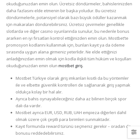
okuduğunuzdan emin olun. Ücretsiz döndürmeler, bahislerinizden
daha fazlasını elde etmenin bir başka yoludur. Bu ücretsiz
döndürmelerle, potansiyel olarak bazı büyük ödüller kazanmak
için makaraları döndürebilirsiniz. Ücretsiz çevirmeler genellikle
slotlarda ve diğer casino oyunlarında sunulur, bu nedenle bonus
ararken en iyi fırsatları kontrol ettiğinizden emin olun. Mostbet’te
promosyon kodlarını kullanmak için, bunları kayıt ya da ödeme
sırasında uygun alana girmeniz yeterlidir. Ne elde ettiğinizi
anladığınızdan emin olmak için kodla ilişkili tüm hüküm ve koşulları
okuduğunuzdan emin olun
mostbet giriş
.
Mostbet Türkiye olarak giriş imkanları kısıtlı da bu yöntemler
ile ve elbette güvenlik kontrolleri de sağlanarak giriş yapmak
oldukça kolay bir hal alır.
Ayrıca bahis oynayabileceğiniz daha az bilinen birçok spor
dalı da vardır.
Mostbet ayrıca EUR, USD, RUB, UAH empieza diğerleri dahil
olmak üzere çok çeşitli para birimleri sunmaktadır.
Kayıt formunda reward türünü seçmeniz gerekir – oradan da
bonusu reddedebilirsiniz.