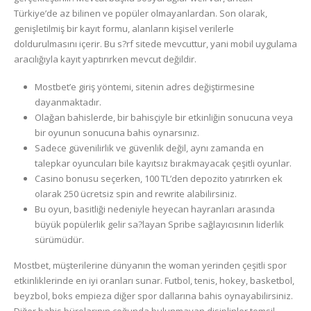
Türkiye’de az bilinen ve popüler olmayanlardan. Son olarak,
genişletilmiş bir kayıt formu, alanların kişisel verilerle
doldurulmasını içerir. Bu s?rf sitede mevcuttur, yani mobil uygulama
aracılığıyla kayıt yaptırırken mevcut değildir.
Mostbet’e giriş yöntemi, sitenin adres değiştirmesine
dayanmaktadır.
Olağan bahislerde, bir bahisçiyle bir etkinliğin sonucuna veya
bir oyunun sonucuna bahis oynarsınız.
Sadece güvenilirlik ve güvenlik değil, aynı zamanda en
talepkar oyuncuları bile kayıtsız bırakmayacak çeşitli oyunlar.
Casino bonusu seçerken, 100 TL’den depozito yatırırken ek
olarak 250 ücretsiz spin and rewrite alabilirsiniz.
Bu oyun, basitliği nedeniyle heyecan hayranları arasında
büyük popülerlik gelir sa?layan Spribe sağlayıcısının liderlik
sürümüdür.
Mostbet, müşterilerine dünyanın the woman yerinden çeşitli spor
etkinliklerinde en iyi oranları sunar. Futbol, tenis, hokey, basketbol,
beyzbol, boks empieza diğer spor dallarına bahis oynayabilirsiniz.