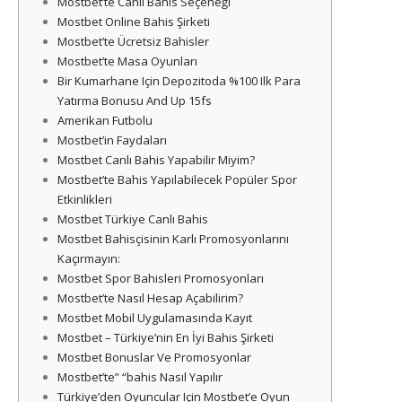
Mostbet’te Canlı Bahis Seçeneği
Mostbet Online Bahis Şirketi
Mostbet’te Ücretsiz Bahisler
Mostbet’te Masa Oyunları
Bir Kumarhane Için Depozitoda %100 Ilk Para
Yatırma Bonusu And Up 15fs
Amerikan Futbolu
Mostbet’in Faydaları
Mostbet Canlı Bahis Yapabilir Miyim?
Mostbet’te Bahis Yapılabilecek Popüler Spor
Etkinlikleri
Mostbet Türkiye Canlı Bahis
Mostbet Bahisçisinin Karlı Promosyonlarını
Kaçırmayın:
Mostbet Spor Bahisleri Promosyonları
Mostbet’te Nasıl Hesap Açabilirim?
Mostbet Mobil Uygulamasında Kayıt
Mostbet – Türkiye’nin En İyi Bahis Şirketi
Mostbet Bonuslar Ve Promosyonlar
Mostbet’te” “bahis Nasıl Yapılır
Türkiye’den Oyuncular Için Mostbet’e Oyun