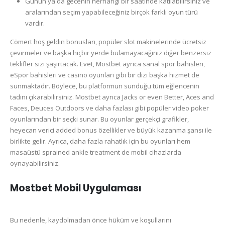
Günün ya da gecenin herhangi bir saatinde katılabilirsiniz ve
aralarından seçim yapabileceğiniz birçok farklı oyun türü
vardır.
Cömert hoş geldin bonusları, popüler slot makinelerinde ücretsiz
çevirmeler ve başka hiçbir yerde bulamayacağınız diğer benzersiz
teklifler sizi şaşırtacak. Evet, Mostbet ayrıca sanal spor bahisleri,
eSpor bahisleri ve casino oyunları gibi bir dizi başka hizmet de
sunmaktadır. Böylece, bu platformun sunduğu tüm eğlencenin
tadını çıkarabilirsiniz. Mostbet ayrıca Jacks or even Better, Aces and
Faces, Deuces Outdoors ve daha fazlası gibi popüler video poker
oyunlarından bir seçki sunar. Bu oyunlar gerçekçi grafikler,
heyecan verici added bonus özellikler ve büyük kazanma şansı ile
birlikte gelir. Ayrıca, daha fazla rahatlık için bu oyunları hem
masaüstü sprained ankle treatment de mobil cihazlarda
oynayabilirsiniz.
Mostbet Mobil Uygulaması
Bu nedenle, kaydolmadan önce hüküm ve koşullarını