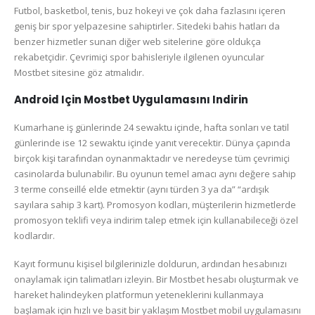
Futbol, ​​basketbol, ​​tenis, buz hokeyi ve çok daha fazlasını içeren
geniş bir spor yelpazesine sahiptirler. Sitedeki bahis hatları da
benzer hizmetler sunan diğer web sitelerine göre oldukça
rekabetçidir. Çevrimiçi spor bahisleriyle ilgilenen oyuncular
Mostbet sitesine göz atmalıdır.
Android Için Mostbet Uygulamasını Indirin
Kumarhane iş günlerinde 24 sewaktu içinde, hafta sonları ve tatil
günlerinde ise 12 sewaktu içinde yanıt verecektir. Dünya çapında
birçok kişi tarafından oynanmaktadır ve neredeyse tüm çevrimiçi
casinolarda bulunabilir. Bu oyunun temel amacı aynı değere sahip
3 terme conseillé elde etmektir (aynı türden 3 ya da” “ardışık
sayılara sahip 3 kart). Promosyon kodları, müşterilerin hizmetlerde
promosyon teklifi veya indirim talep etmek için kullanabileceği özel
kodlardır.
Kayıt formunu kişisel bilgilerinizle doldurun, ardından hesabınızı
onaylamak için talimatları izleyin. Bir Mostbet hesabı oluşturmak ve
hareket halindeyken platformun yeteneklerini kullanmaya
başlamak için hızlı ve basit bir yaklaşım Mostbet mobil uygulamasını