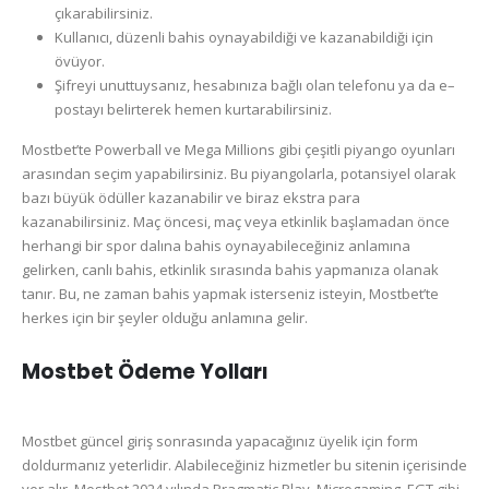
çıkarabilirsiniz.
Kullanıcı, düzenli bahis oynayabildiği ve kazanabildiği için
övüyor.
Şifreyi unuttuysanız, hesabınıza bağlı olan telefonu ya da e–
postayı belirterek hemen kurtarabilirsiniz.
Mostbet’te Powerball ve Mega Millions gibi çeşitli piyango oyunları
arasından seçim yapabilirsiniz. Bu piyangolarla, potansiyel olarak
bazı büyük ödüller kazanabilir ve biraz ekstra para
kazanabilirsiniz. Maç öncesi, maç veya etkinlik başlamadan önce
herhangi bir spor dalına bahis oynayabileceğiniz anlamına
gelirken, canlı bahis, etkinlik sırasında bahis yapmanıza olanak
tanır. Bu, ne zaman bahis yapmak isterseniz isteyin, Mostbet’te
herkes için bir şeyler olduğu anlamına gelir.
Mostbet Ödeme Yolları
Mostbet güncel giriş sonrasında yapacağınız üyelik için form
doldurmanız yeterlidir. Alabileceğiniz hizmetler bu sitenin içerisinde
yer alır. Mostbet 2024 yılında Pragmatic Play, Microgaming, EGT gibi