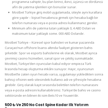
programına sahiptir, bu plan birinci, ikinci, üçüncü ve dördüncü
afin de yatırma işlemleri için bonuslar sunar.
Mostbet Türkiye giriş mobil uygulamada, siteyle aynı kurallara
göre yapılır – kişisel hesabınıza girmek için hesaba bağlı bir
telefon numarası veya e-posta adresi kullanmanız gerekir.
Minimum afin de yatırma tutarı yaklaşık 0, 4 ABD Doları ve
maksimum tutar yaklaşık some. 000 ABD Dolarıdır.
Mostbet Türkiye – Küresel spor bahisleri ve kumar pazarında
Curaçao’nun offshore lisansı altında faaliyet gösteren bahis
şirketidir. Spor ve esports bahislerine ek olarak, Mostbet ayrıca
çevrimiçi casino hizmetleri, sanal spor ve çekiliş sunmaktadır.
Mostbet, Türkiye’den oyuncuları kabul ediyor empieza Türk
lirasında hesap oluşturma imkânı sunuyor. Hayır, oyuncunun
Mostbet’te zaten oyun hesabı varsa, uygulamayı yükledikten sonra
bahisçi ofisinin web sitesindeki kullanıcı adı ve şifresiyle hesabına
girebilir. Giriş olarak kayıt sırasında belirtilen telefon numarasını
veya e-posta adresini kullanabilirsiniz. Türkiye’de bahis ve casino
sektöründe en bilinen iki isim Bets10 ve Youwin’dir.
500 ₺ Ve 250 No Cost Spine Kadar Ilk Yatırım