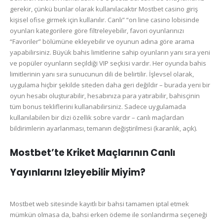
gerekir, çünkü bunlar olarak kullanılacaktır Mostbet casino giriş
kişisel ofise girmek için kullanılır. Canlı” “on line casino lobisinde
oyunları kategorilere göre filtreleyebilir, favori oyunlarınızı
“Favoriler” bölümüne ekleyebilir ve oyunun adına göre arama
yapabilirsiniz. Büyük bahis limitlerine sahip oyunların yanı sıra yeni
ve popüler oyunların seçildiği VIP seçkisi vardır. Her oyunda bahis
limitlerinin yanı sıra sunucunun dili de belirtilir. İşlevsel olarak,
uygulama hiçbir şekilde siteden daha geri değildir – burada yeni bir
oyun hesabı oluşturabilir, hesabınıza para yatırabilir, bahisçinin
tüm bonus tekliflerini kullanabilirsiniz. Sadece uygulamada
kullanılabilen bir dizi özellik sobre vardır – canlı maçlardan
bildirimlerin ayarlanması, temanın değiştirilmesi (karanlık, açık).
Mostbet’te Kriket Maçlarının Canlı
Yayınlarını Izleyebilir Miyim?
Mostbet web sitesinde kayıtlı bir bahsi tamamen iptal etmek
mümkün olmasa da, bahsi erken ödeme ile sonlandırma seçeneği