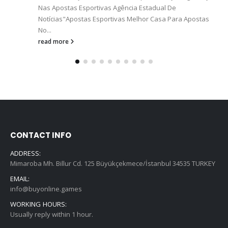
Nas Apostas Esportivas Agência Estadual De
Notícias"Apostas Esportivas Melhor Casa Para Apostas
No...
read more
CONTACT INFO
ADDRESS:
Mimaroba Mh. Billur Cd. 125 Büyükçekmece/İstanbul 34535 TURKEY
EMAIL:
info@buyonline.games
WORKING HOURS:
Usually reply within 1 hour.