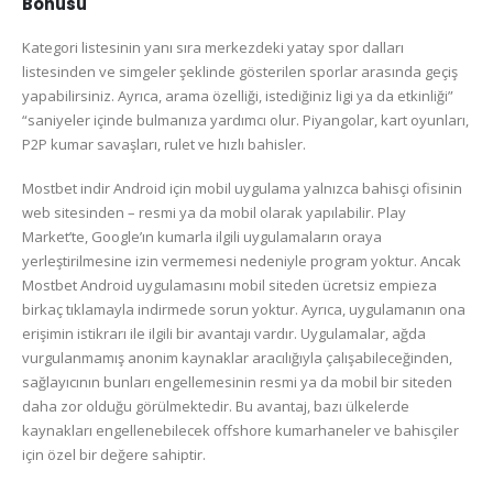
Bonusu
Kategori listesinin yanı sıra merkezdeki yatay spor dalları
listesinden ve simgeler şeklinde gösterilen sporlar arasında geçiş
yapabilirsiniz. Ayrıca, arama özelliği, istediğiniz ligi ya da etkinliği”
“saniyeler içinde bulmanıza yardımcı olur. Piyangolar, kart oyunları,
P2P kumar savaşları, rulet ve hızlı bahisler.
Mostbet indir Android için mobil uygulama yalnızca bahisçi ofisinin
web sitesinden – resmi ya da mobil olarak yapılabilir. Play
Market’te, Google’ın kumarla ilgili uygulamaların oraya
yerleştirilmesine izin vermemesi nedeniyle program yoktur. Ancak
Mostbet Android uygulamasını mobil siteden ücretsiz empieza
birkaç tıklamayla indirmede sorun yoktur. Ayrıca, uygulamanın ona
erişimin istikrarı ile ilgili bir avantajı vardır. Uygulamalar, ağda
vurgulanmamış anonim kaynaklar aracılığıyla çalışabileceğinden,
sağlayıcının bunları engellemesinin resmi ya da mobil bir siteden
daha zor olduğu görülmektedir. Bu avantaj, bazı ülkelerde
kaynakları engellenebilecek offshore kumarhaneler ve bahisçiler
için özel bir değere sahiptir.