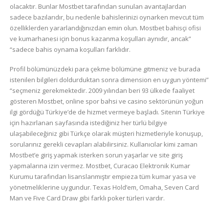
olacaktır. Bunlar Mostbet tarafından sunulan avantajlardan
sadece bazılarıdır, bu nedenle bahislerinizi oynarken mevcut tüm
özelliklerden yararlandığınızdan emin olun. Mostbet bahisçi ofisi
ve kumarhanesi için bonus kazanma koşulları aynıdır, ancak”
“sadece bahis oynama koşulları farklıdır.
Profil bölümünüzdeki para çekme bölümüne gitmeniz ve burada
istenilen bilgileri doldurduktan sonra dimension en uygun yöntemi”
“seçmeniz gerekmektedir. 2009 yılından beri 93 ülkede faaliyet
gösteren Mostbet, online spor bahsi ve casino sektörünün yoğun
ilgi gördüğü Türkiye’de de hizmet vermeye başladı. Sitenin Türkiye
için hazırlanan sayfasında istediğiniz her türlü bilgiye
ulaşabileceğiniz gibi Türkçe olarak müşteri hizmetleriyle konuşup,
sorularınız gerekli cevapları alabilirsiniz. Kullanıcılar kimi zaman
Mostbet’e giriş yapmak isterken sorun yaşarlar ve site giriş
yapmalarına izin vermez. Mostbet, Curacao Elektronik Kumar
Kurumu tarafından lisanslanmıştır empieza tüm kumar yasa ve
yönetmeliklerine uygundur. Texas Hold’em, Omaha, Seven Card
Man ve Five Card Draw gibi farklı poker türleri vardır.