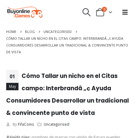
0
HOME
BLOG
UNCATEGORISED
CÓMO TALLAR UN NICHO EN EL CITAS CAMPO: INTERBRANDÂ „¢ AYUDA
CONSUMIDORES DESARROLLAR UN TRADICIONAL & CONVINCENTE PUNTO
DE VISTA
Cómo Tallar un nicho en el Citas
01
May
campo: Interbrandâ „¢ Ayuda
Consumidores Desarrollar un tradicional
& convincente punto de vista
By
FifaCoins
Uncategorised
Rápido tipo:
nombres de marcas con visión de futuro pueden