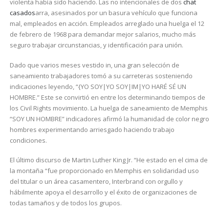
violenta había sido haciendo. Las no intencionales de dos
chat
casados
arra, asesinados por un basura vehículo que funciona
mal, empleados en acción. Empleados arreglado una huelga el 12
de febrero de 1968 para demandar mejor salarios, mucho más
seguro trabajar circunstancias, y identificación para unión.
Dado que varios meses vestido in, una gran selección de
saneamiento trabajadores tomó a su carreteras sosteniendo
indicaciones leyendo, “{YO SOY|YO SOY|IM|YO HARÉ SÉ UN
HOMBRE.” Este se convirtió en entre los determinando tiempos de
los Civil Rights movimiento. La huelga de saneamiento de Memphis
“SOY UN HOMBRE” indicadores afirmó la humanidad de color negro
hombres experimentando arriesgado haciendo trabajo
condiciones.
El último discurso de Martin Luther King Jr. “He estado en el cima de
la montaña “fue proporcionado en Memphis en solidaridad uso
del titular o un área casamentero, Interbrand con orgullo y
hábilmente apoya el desarrollo y el éxito de organizaciones de
todas tamaños y de todos los grupos.