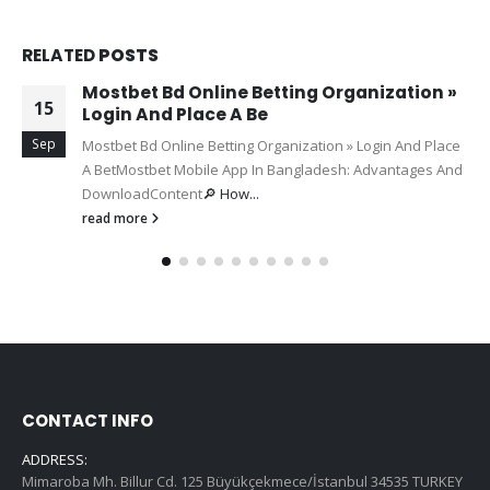
RELATED
POSTS
Mostbet Bd Online Betting Organization »
15
Login And Place A Be
Sep
Mostbet Bd Online Betting Organization » Login And Place
A BetMostbet Mobile App In Bangladesh: Advantages And
DownloadContent
🔎 How...
read more
CONTACT INFO
ADDRESS:
Mimaroba Mh. Billur Cd. 125 Büyükçekmece/İstanbul 34535 TURKEY